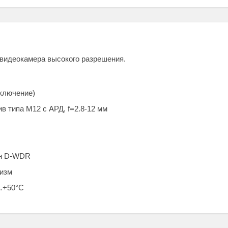
 видеокамера высокого разрешения.
еключение)
 типа М12 с АРД, f=2.8-12 мм
он D-WDR
низм
…+50°C